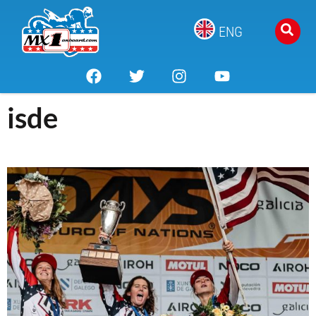
ENG
isde