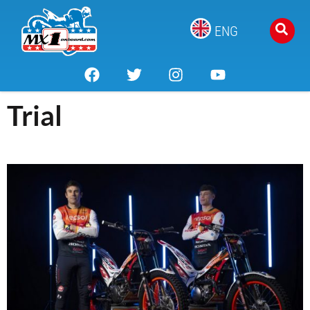
ENG
Trial