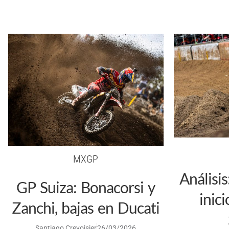
MXGP
Análisi
GP Suiza: Bonacorsi y
inic
Zanchi, bajas en Ducati
Santiago Crevoisier
26/03/2026