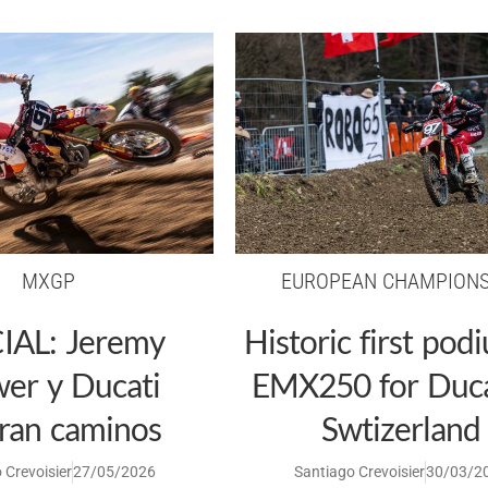
MXGP
EUROPEAN CHAMPIONS
IAL: Jeremy
Historic first pod
er y Ducati
EMX250 for Duca
ran caminos
Swtizerland
 Crevoisier
27/05/2026
Santiago Crevoisier
30/03/2