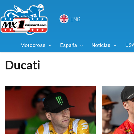
ENG
Motocross
España
Noticias
US
Ducati