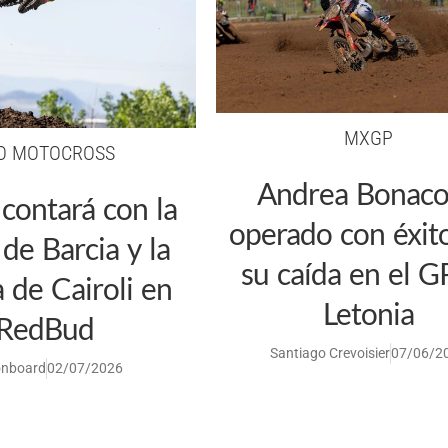
MXGP
O MOTOCROSS
Andrea Bonaco
contará con la
operado con éxito
 de Barcia y la
su caída en el G
a de Cairoli en
Letonia
RedBud
Santiago Crevoisier
07/06/2
nboard
02/07/2026