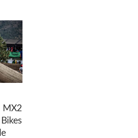
i MX2
 Bikes
le