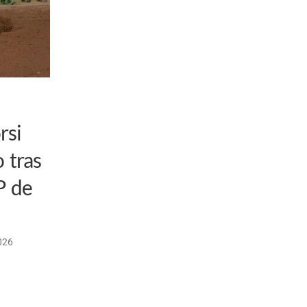
rsi
 tras
P de
026