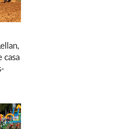
llan,
e casa
s-
6