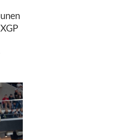
 unen
 MXGP
6