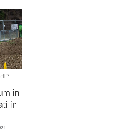
HIP
ium in
ti in
026