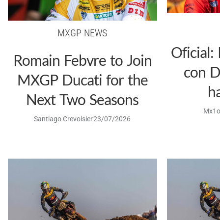
MXGP NEWS
Oficial
Romain Febvre to Join
con D
MXGP Ducati for the
h
Next Two Seasons
Mx1o
Santiago Crevoisier
23/07/2026