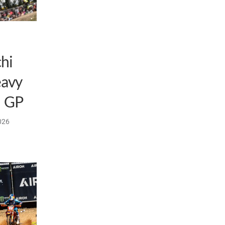
hi
eavy
s GP
026