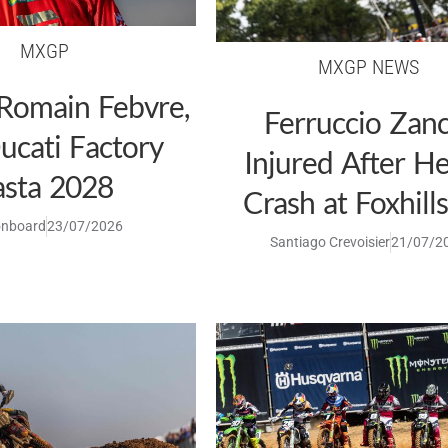
MXGP
MXGP NEWS
: Romain Febvre,
Ferruccio Zanc
ucati Factory
Injured After H
asta 2028
Crash at Foxhill
nboard
23/07/2026
Santiago Crevoisier
21/07/2