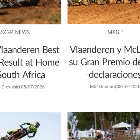
MXGP
MXGP NEWS
Vlaanderen y McLe
Vlaanderen Best
su Gran Premio d
Result at Home
-declaracione
outh Africa
MX1Onboard
03/07/202
 Crevoisier
05/07/2026