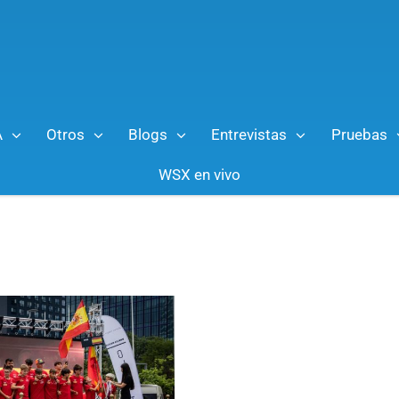
A
Otros
Blogs
Entrevistas
Pruebas
WSX en vivo