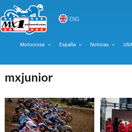
ENG
Motocross
España
Noticias
US
mxjunior