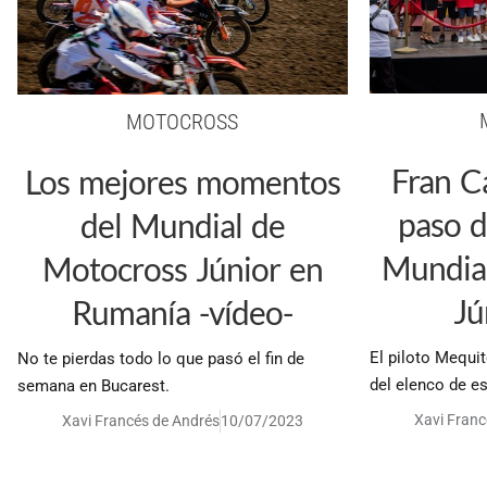
MOTOCROSS
Fran C
Los mejores momentos
paso d
del Mundial de
Mundia
Motocross Júnior en
Jú
Rumanía -vídeo-
El piloto Mequi
No te pierdas todo lo que pasó el fin de
del elenco de e
semana en Bucarest.
Xavi Franc
Xavi Francés de Andrés
10/07/2023