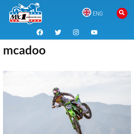
ENG
mcadoo