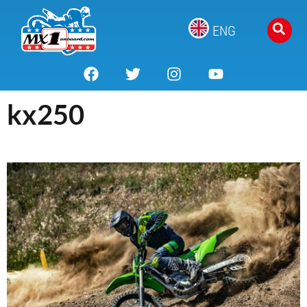
ENG
kx250