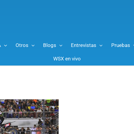
A
Otros
Blogs
Entrevistas
Pruebas
WSX en vivo