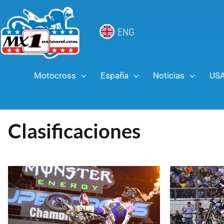
ENG
Motocross
España
Noticias
US
Clasificaciones