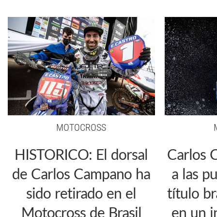
MOTOCROSS
HISTORICO: El dorsal
Carlos 
de Carlos Campano ha
a las p
sido retirado en el
título b
Motocross de Brasil
en un i