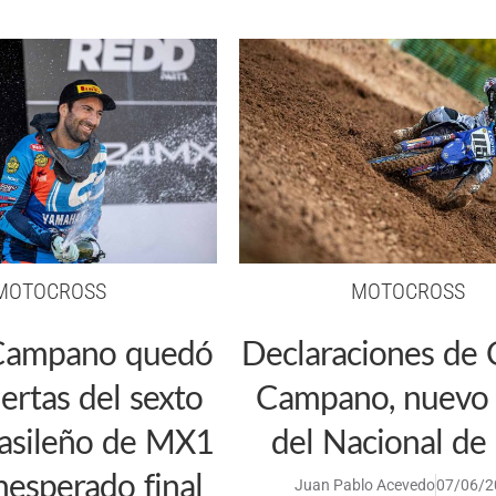
MOTOCROSS
MOTOCROSS
Campano quedó
Declaraciones de 
uertas del sexto
Campano, nuevo 
rasileño de MX1
del Nacional d
nesperado final
Juan Pablo Acevedo
07/06/2