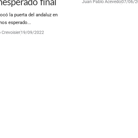
nesperado final
Juan Pablo Acevedo
07/06/2
ocó la puerta del andaluz en
os esperado...
 Crevoisier
19/09/2022