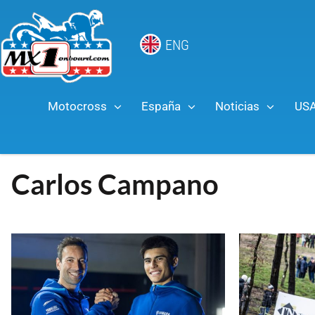
ENG
Motocross
España
Noticias
US
Carlos Campano