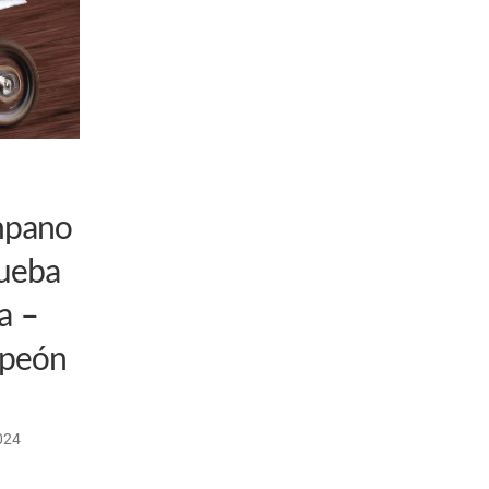
mpano
rueba
a –
mpeón
024