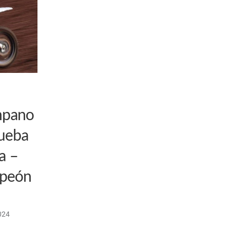
mpano
rueba
a –
mpeón
024