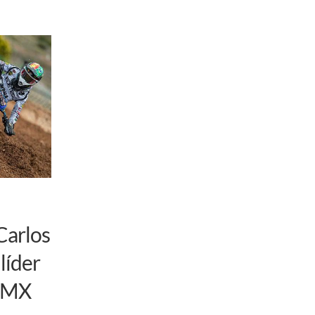
Carlos
líder
e MX