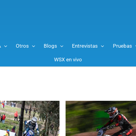
A
Otros
Blogs
Entrevistas
Pruebas
WSX en vivo