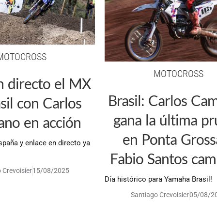
MOTOCROSS
MOTOCROSS
n directo el MX
Brasil: Carlos Ca
sil con Carlos
gana la última p
no en acción
en Ponta Gross
spaña y enlace en directo ya
Fabio Santos ca
 Crevoisier
15/08/2025
Día histórico para Yamaha Brasil!
Santiago Crevoisier
05/08/2