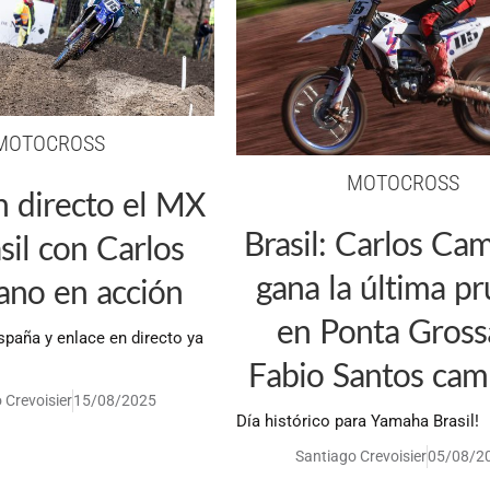
MOTOCROSS
MOTOCROSS
n directo el MX
Brasil: Carlos Ca
sil con Carlos
gana la última p
no en acción
en Ponta Gross
spaña y enlace en directo ya
Fabio Santos ca
 Crevoisier
15/08/2025
Día histórico para Yamaha Brasil!
Santiago Crevoisier
05/08/2