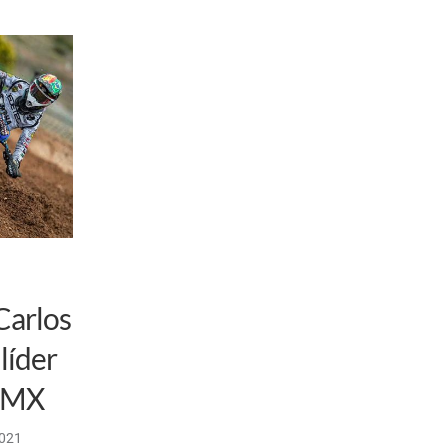
Carlos
líder
e MX
021