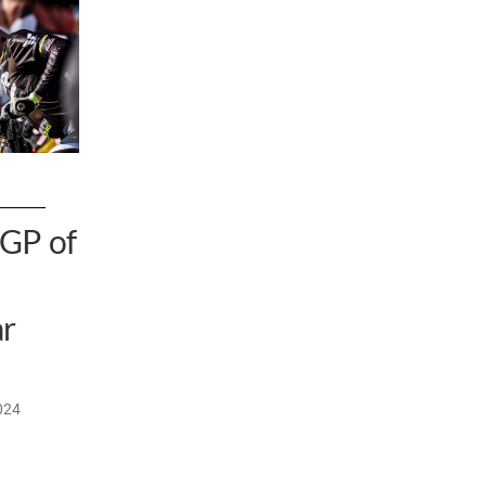
XGP of
ar
024