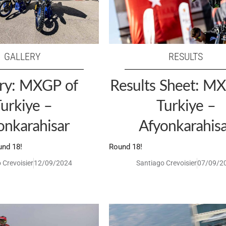
GALLERY
RESULTS
ery: MXGP of
Results Sheet: M
urkiye –
Turkiye –
onkarahisar
Afyonkarahis
und 18!
Round 18!
 Crevoisier
12/09/2024
Santiago Crevoisier
07/09/2