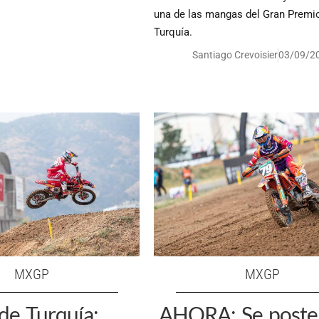
una de las mangas del Gran Premi
Turquía.
Santiago Crevoisier
03/09/2
MXGP
MXGP
de Turquía:
AHORA: Se poster