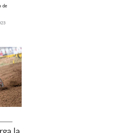
o de
023
ga la