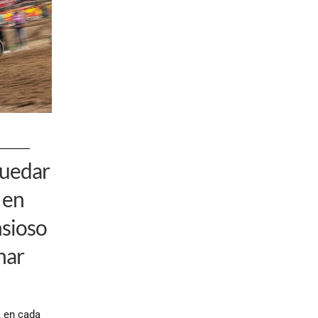
quedar
 en
nsioso
nar
a en cada