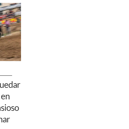
quedar
 en
nsioso
nar