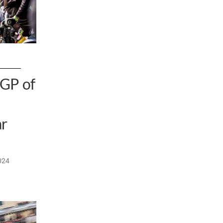
XGP of
ar
024