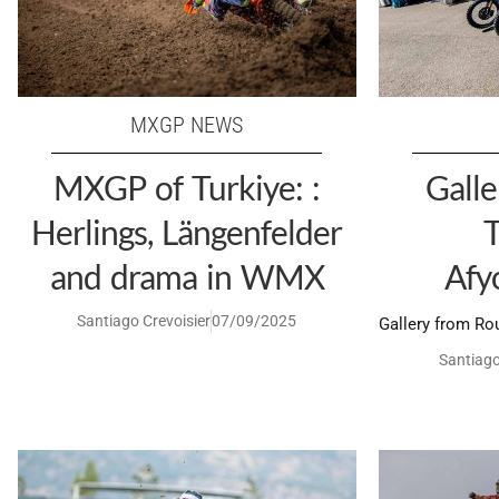
MXGP NEWS
MXGP of Turkiye: :
Gall
Herlings, Längenfelder
T
and drama in WMX
Afy
Santiago Crevoisier
07/09/2025
Gallery from Ro
Santiago