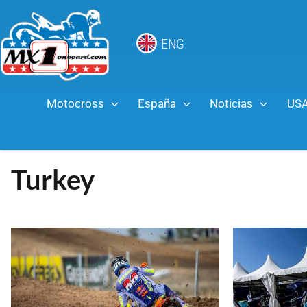
ENG
Motocross
España
Noticias
US
Turkey