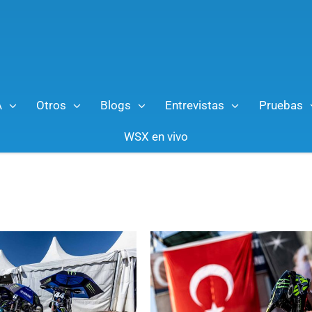
A
Otros
Blogs
Entrevistas
Pruebas
WSX en vivo