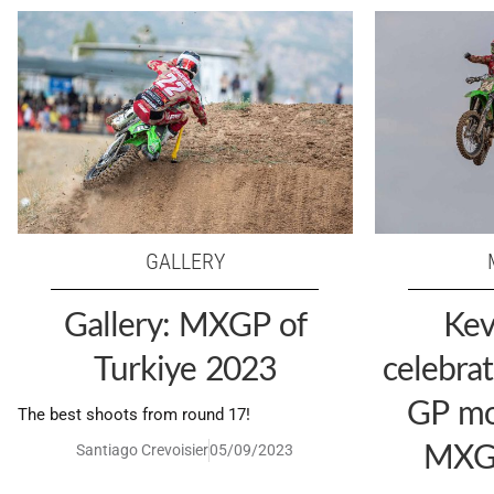
GALLERY
Gallery: MXGP of
Kev
Turkiye 2023
celebrat
GP mo
The best shoots from round 17!
MXGP
Santiago Crevoisier
05/09/2023