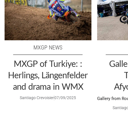
MXGP NEWS
MXGP of Turkiye: :
Gall
Herlings, Längenfelder
T
and drama in WMX
Afy
Santiago Crevoisier
07/09/2025
Gallery from Ro
Santiago