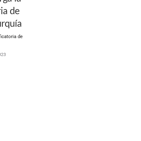
ria de
rquía
icatoria de
023