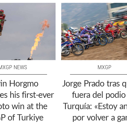
MXGP NEWS
MXGP
in Horgmo
Jorge Prado tras 
es his first-ever
fuera del podio
to win at the
Turquía: «Estoy a
 of Turkiye
por volver a ga