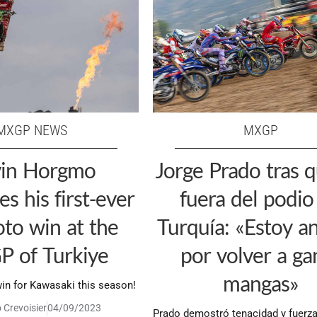
MXGP NEWS
MXGP
in Horgmo
Jorge Prado tras 
es his first-ever
fuera del podio
to win at the
Turquía: «Estoy a
 of Turkiye
por volver a ga
mangas»
win for Kawasaki this season!
 Crevoisier
04/09/2023
Prado demostró tenacidad y fuerz