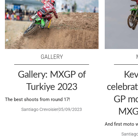
GALLERY
Gallery: MXGP of
Kev
Turkiye 2023
celebrat
GP mo
The best shoots from round 17!
MXGP
Santiago Crevoisier
05/09/2023
And first moto 
Santiago