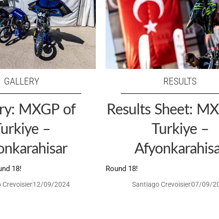
GALLERY
RESULTS
ery: MXGP of
Results Sheet: M
urkiye –
Turkiye –
onkarahisar
Afyonkarahis
und 18!
Round 18!
 Crevoisier
12/09/2024
Santiago Crevoisier
07/09/2