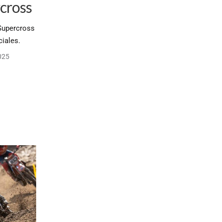
cross
 Supercross
ciales.
025