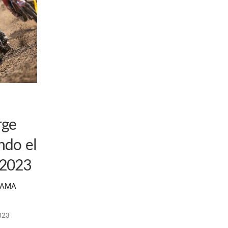
rge
ndo el
 2023
l AMA
023