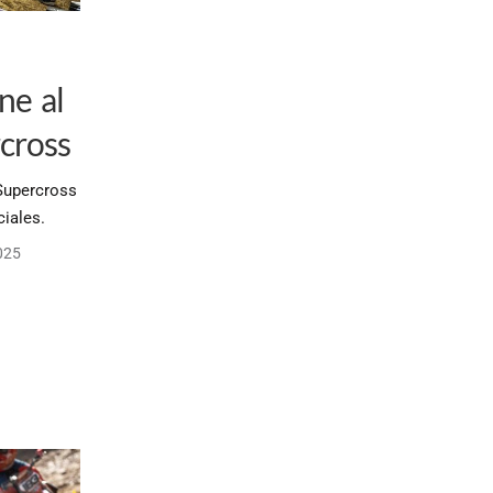
ne al
cross
 Supercross
ciales.
025