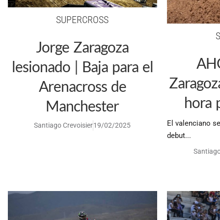
SUPERCROSS
Jorge Zaragoza
AHO
lesionado | Baja para el
Zaragoza
Arenacross de
hora 
Manchester
El valenciano s
Santiago Crevoisier
19/02/2025
debut...
Santiago