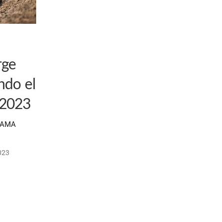
rge
ndo el
 2023
l AMA
023