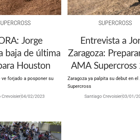
SUPERCROSS
SUPERCROSS
RA: Jorge
Entrevista a Jo
 baja de última
Zaragoza: Prepara
para Houston
AMA Supercross
e ve forjado a posponer su
Zaragoza ya palpita su debut en e
Supercross
 Crevoisier
04/02/2023
Santiago Crevoisier
03/01/2