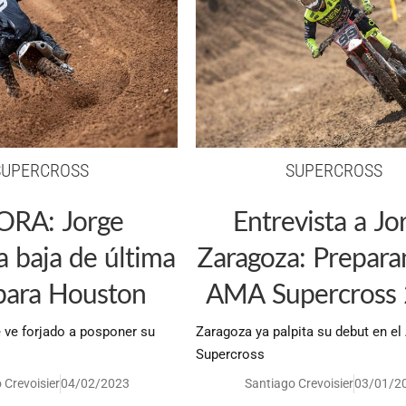
SUPERCROSS
SUPERCROSS
RA: Jorge
Entrevista a Jo
 baja de última
Zaragoza: Prepara
para Houston
AMA Supercross
e ve forjado a posponer su
Zaragoza ya palpita su debut en e
Supercross
 Crevoisier
04/02/2023
Santiago Crevoisier
03/01/2