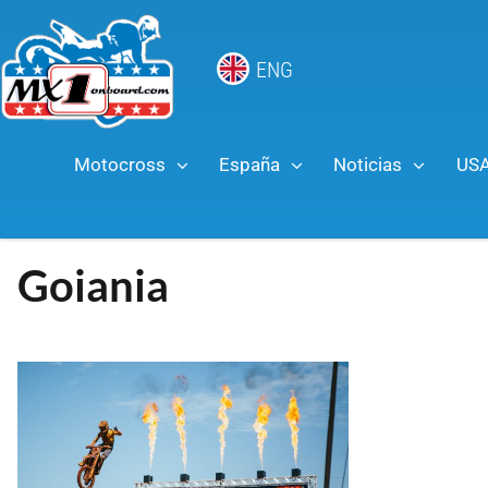
ENG
Motocross
España
Noticias
US
Goiania