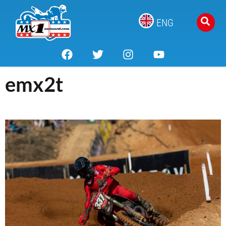
ENG
emx2t