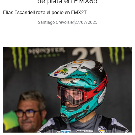
de plata en EMX85
Elías Escandell roza el podio en EMX2T
Santiago Crevoisier
27/07/2025