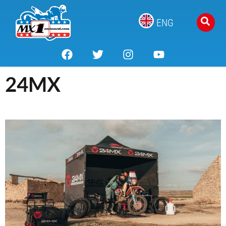
ENG
24MX