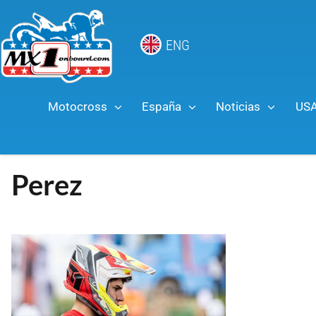
ENG
Motocross
España
Noticias
US
Perez