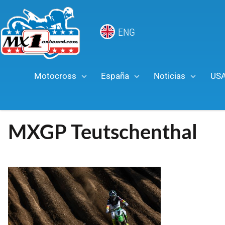
ENG
Motocross
España
Noticias
US
MXGP Teutschenthal