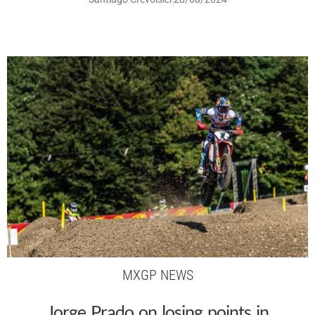
MXGP NEWS
Jorge Prado on losing points in