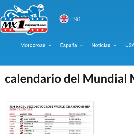
ENG
Motocross
España
Noticias
US
calendario del Mundia