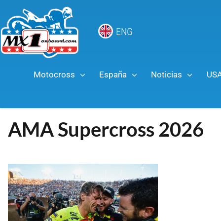
ENG
Motocross
España
Noticias
US
AMA Supercross 2026