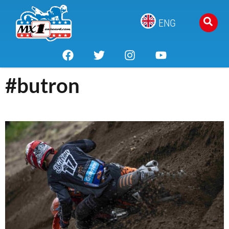
ENG
#butron