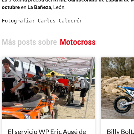
octubre
en
La Bañeza
, León.
Fotografía: Carlos Calderón
Más posts sobre
Motocross
El servicio WP Eric Augé de
Billy Bolt