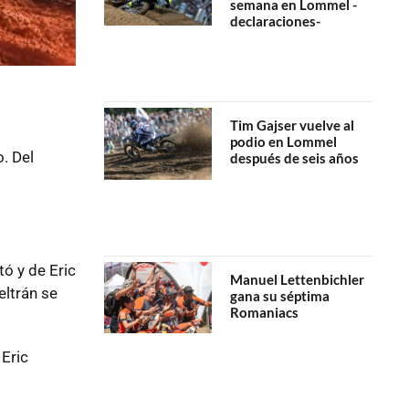
semana en Lommel -
declaraciones-
Tim Gajser vuelve al
podio en Lommel
. Del
después de seis años
ó y de Eric
Manuel Lettenbichler
eltrán se
gana su séptima
Romaniacs
 Eric