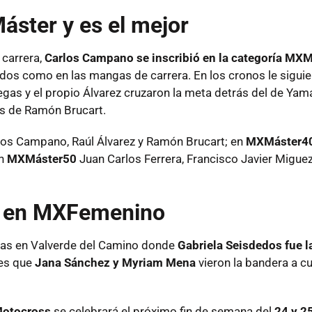
áster y es el mejor
 carrera,
Carlos Campano se inscribió en la categoría MXM
dos como en las mangas de carrera. En los cronos le sigui
egas y el propio Álvarez cruzaron la meta detrás del de Ya
ás de Ramón Brucart.
os Campano, Raúl Álvarez y Ramón Brucart; en
MXMáster4
en
MXMáster50
Juan Carlos Ferrera, Francisco Javier Miguez
os en MXFemenino
aras en Valverde del Camino donde
Gabriela Seisdedos fue l
 es que
Jana Sánchez y Myriam Mena
vieron la bandera a c
Motocross
se celebrará el próximo fin de semana del
24 y 2