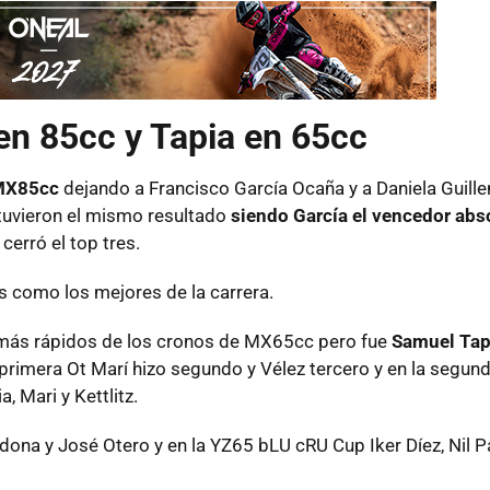
en 85cc y Tapia en 65cc
 MX85cc
dejando a Francisco García Ocaña y a Daniela Guille
 tuvieron el mismo resultado
siendo García el vencedor abs
erró el top tres.
s como los mejores de la carrera.
más rápidos de los cronos de MX65cc pero fue
Samuel Tapi
primera Ot Marí hizo segundo y Vélez tercero y en la segun
, Mari y Kettlitz.
ona y José Otero y en la YZ65 bLU cRU Cup Iker Díez, Nil Pa