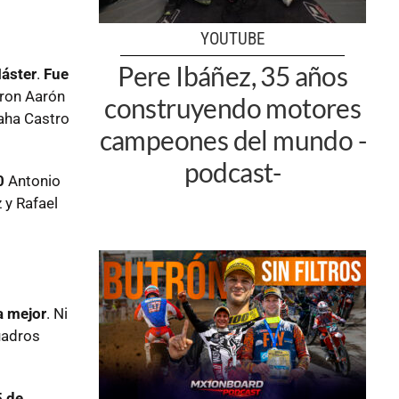
YOUTUBE
Pere Ibáñez, 35 años
áster
.
Fue
eron Aarón
construyendo motores
maha Castro
campeones del mundo -
podcast-
0
Antonio
 y Rafael
a mejor
. Ni
uadros
5 de