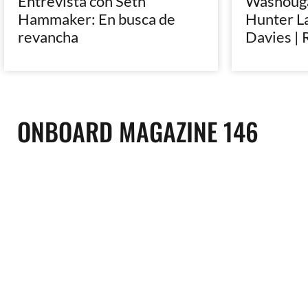
Entrevista con Seth
Washougal
Hammaker: En busca de
Hunter L
revancha
Davies | 
ONBOARD MAGAZINE 146