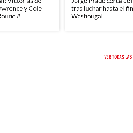
: Victorias de
Jorge Prado cerca del
awrence y Cole
tras luchar hasta el fi
Round 8
Washougal
VER TODAS LAS