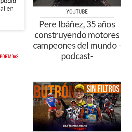
 podio
nal en
YOUTUBE
Pere Ibáñez, 35 años
construyendo motores
campeones del mundo -
podcast-
 PORTADAS