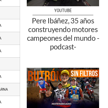
YOUTUBE
Pere Ibáñez, 35 años
A
construyendo motores
campeones del mundo -
A
podcast-
A
A
ARNA
A