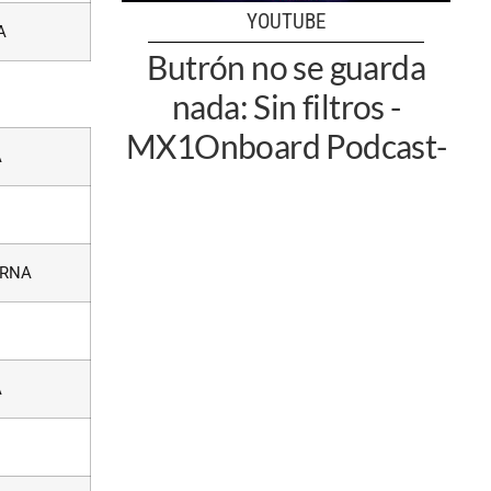
YOUTUBE
A
Butrón no se guarda
nada: Sin filtros -
MX1Onboard Podcast-
A
RNA
A