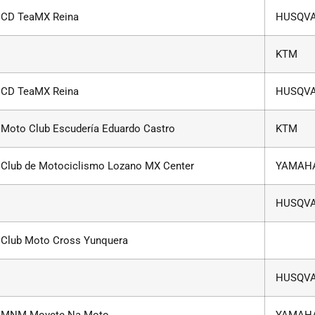
CD TeaMX Reina
HUSQV
KTM
CD TeaMX Reina
HUSQV
Moto Club Escudería Eduardo Castro
KTM
Club de Motociclismo Lozano MX Center
YAMAH
HUSQV
Club Moto Cross Yunquera
HUSQV
MNM Movete Na Moto
YAMAH