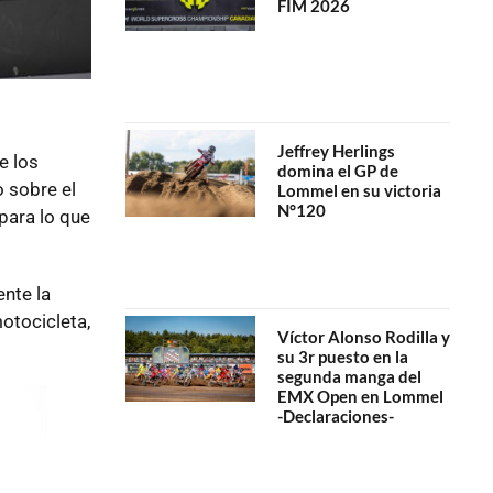
FIM 2026
Jeffrey Herlings
e los
domina el GP de
 sobre el
Lommel en su victoria
N°120
para lo que
nte la
otocicleta,
Víctor Alonso Rodilla y
su 3r puesto en la
segunda manga del
EMX Open en Lommel
-Declaraciones-