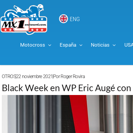
ENG
Motocross
España
Noticias
US
OTROS
22 noviembre 2021
Por
Roger Rovira
Black Week en WP Eric Augé con