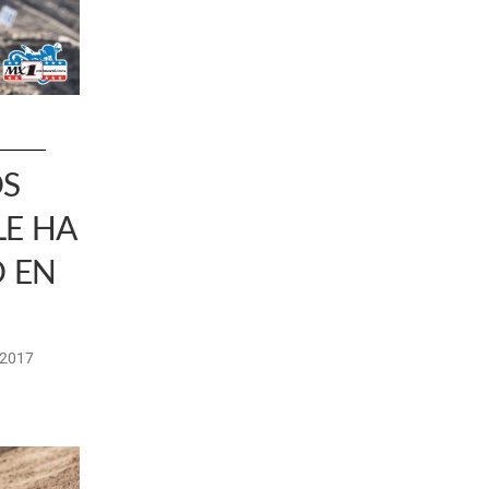
OS
LE HA
O EN
/2017