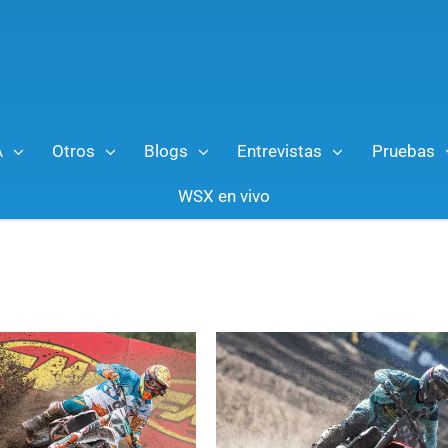
A
Otros
Blogs
Entrevistas
Pruebas
WSX en vivo