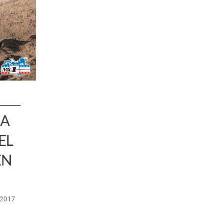
RA
EL
EN
/2017