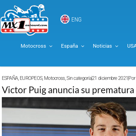
ENG
Motocross
España
Noticias
US
ESPAÑA
,
EUROPEOS
,
Motocross
,
Sin categoría
21 diciembre 2021
Por
Victor Puig anuncia su prematura