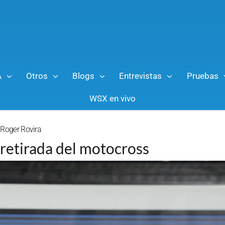
A
Otros
Blogs
Entrevistas
Pruebas
WSX en vivo
Roger Rovira
 retirada del motocross