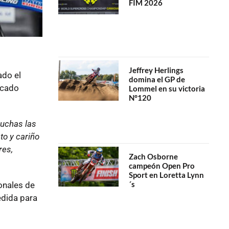
FIM 2026
Jeffrey Herlings
ado el
domina el GP de
icado
Lommel en su victoria
N°120
muchas las
to y cariño
res,
Zach Osborne
campeón Open Pro
Sport en Loretta Lynn
´s
onales de
dida para