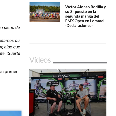
Víctor Alonso Rodilla y
su 3r puesto en la
segunda manga del
EMX Open en Lommel
-Declaraciones-
on pleno de
petamos su
r, algo que
te. ¡Suerte
Vídeos
un primer
!