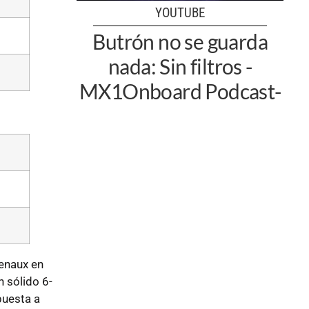
YOUTUBE
Butrón no se guarda
nada: Sin filtros -
MX1Onboard Podcast-
enaux en
n sólido 6-
puesta a