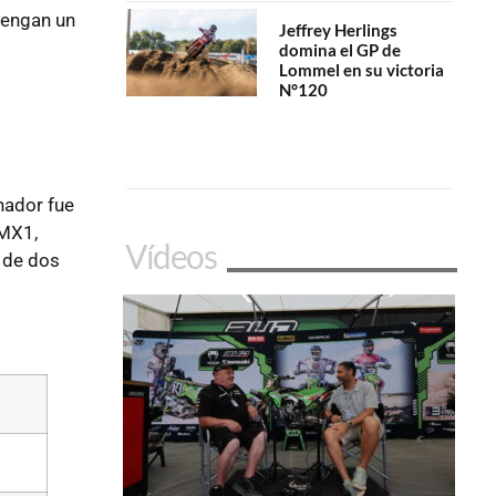
tengan un
Jeffrey Herlings
domina el GP de
Lommel en su victoria
N°120
nador fue
 MX1,
Vídeos
l de dos