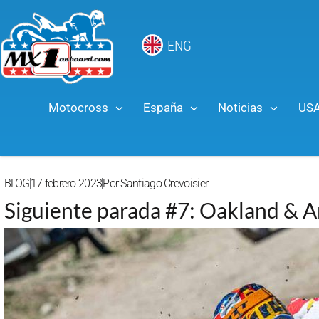
ENG
Motocross
España
Noticias
US
BLOG
17 febrero 2023
Por
Santiago Crevoisier
Siguiente parada #7: Oakland & A