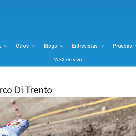
A
Otros
Blogs
Entrevistas
Pruebas
WSX en vivo
rco Di Trento