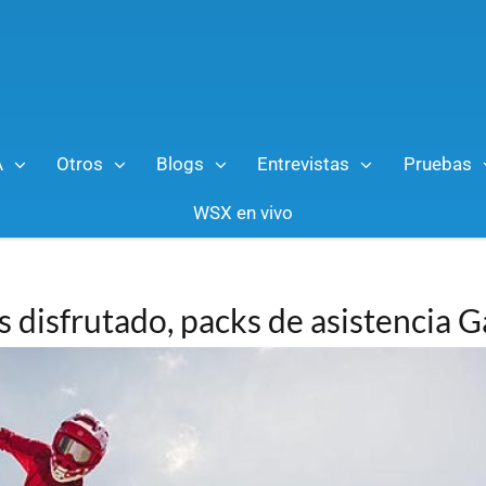
A
Otros
Blogs
Entrevistas
Pruebas
WSX en vivo
 disfrutado, packs de asistencia 