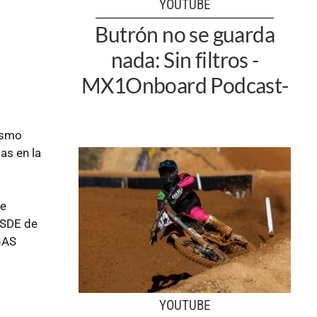
YOUTUBE
Butrón no se guarda
nada: Sin filtros -
MX1Onboard Podcast-
ismo
as en la
te
 ISDE de
GAS
YOUTUBE