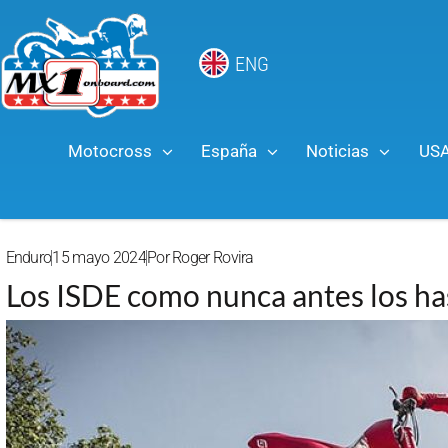
ENG
Motocross
España
Noticias
US
Enduro
15 mayo 2024
Por
Roger Rovira
Los ISDE como nunca antes los has