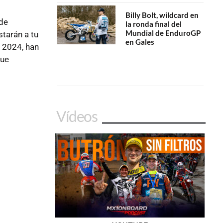
Billy Bolt, wildcard en
 de
la ronda final del
Mundial de EnduroGP
tarán a tu
en Gales
a 2024, han
que
Vídeos