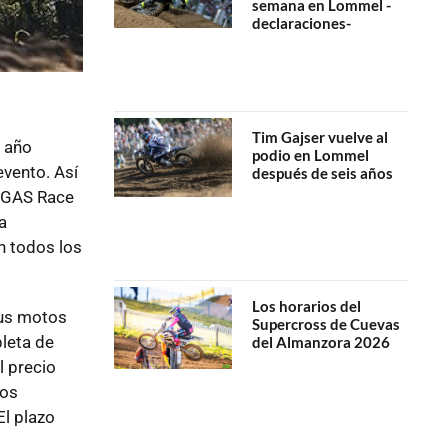
semana en Lommel -
declaraciones-
Tim Gajser vuelve al
r año
podio en Lommel
evento. Así
después de seis años
ASGAS Race
a
n todos los
Los horarios del
sus motos
Supercross de Cuevas
leta de
del Almanzora 2026
l precio
los
El plazo