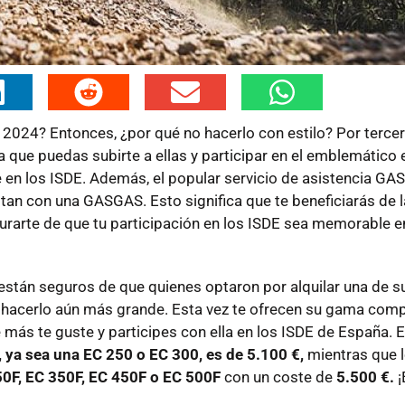
 2024? Entonces, ¿por qué no hacerlo con estilo? Por terce
que puedas subirte a ellas y participar en el emblemático 
 en los ISDE. Además, el popular servicio de asistencia G
tan con una GASGAS. Esto significa que te beneficiarás de l
urarte de que tu participación en los ISDE sea memorable e
 están seguros de que quienes optaron por alquilar una de 
n hacerlo aún más grande. Esta vez te ofrecen su gama comp
 más te guste y participes con ella en los ISDE de España. E
 ya sea una EC 250 o EC 300, es de 5.100 €,
mientras que 
50F, EC 350F, EC 450F o EC 500F
con un coste de
5.500 €.
¡