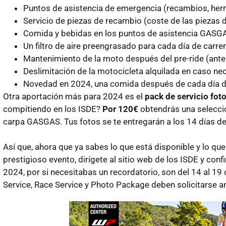
Puntos de asistencia de emergencia (recambios, herra
Servicio de piezas de recambio (coste de las piezas 
Comida y bebidas en los puntos de asistencia GASG
Un filtro de aire preengrasado para cada día de carre
Mantenimiento de la moto después del pre-ride (antes
Deslimitación de la motocicleta alquilada en caso ne
Novedad en 2024, una comida después de cada día d
Otra aportación más para 2024 es el
pack de servicio foto
compitiendo en los ISDE?
Por 120€
obtendrás una selecció
carpa GASGAS. Tus fotos se te entregarán a los 14 días de f
Así que, ahora que ya sabes lo que está disponible y lo qu
prestigioso evento, dirígete al sitio web de los ISDE y conf
2024, por si necesitabas un recordatorio, son del 14 al 1
Service, Race Service y Photo Package deben solicitarse an