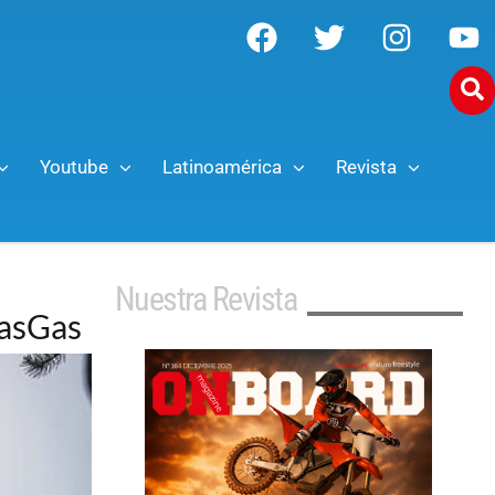
Youtube
Latinoamérica
Revista
Nuestra Revista
GasGas