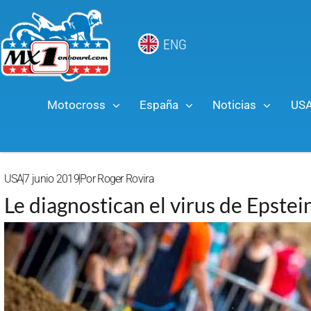
ENG
Motocross
España
Noticias
US
USA
7 junio 2019
Por
Roger Rovira
Le diagnostican el virus de Epst