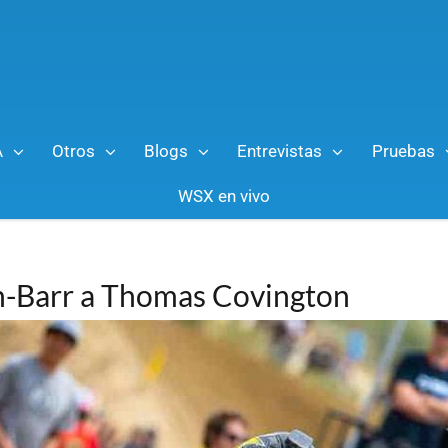
A
Otros
Blogs
Entrevistas
Pruebas
WSX en vivo
ein-Barr a Thomas Covington