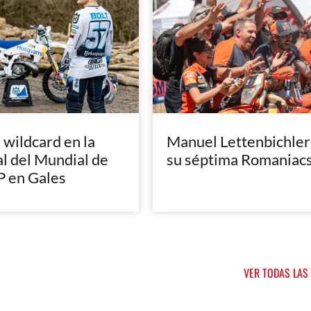
, wildcard en la
Manuel Lettenbichler
al del Mundial de
su séptima Romaniac
 en Gales
VER TODAS LAS