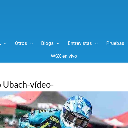
A
Otros
Blogs
Entrevistas
Pruebas
WSX en vivo
ó Ubach-vídeo-