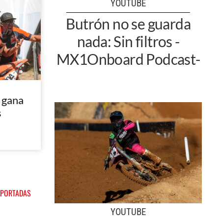
YOUTUBE
Butrón no se guarda
nada: Sin filtros -
MX1Onboard Podcast-
 gana
s
 PORTADAS
YOUTUBE