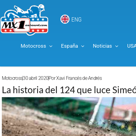
ENG
Motocross
España
Noticias
US
Motocross
30 abril 2020
Por
Xavi Francés de Andrés
La historia del 124 que luce Sime