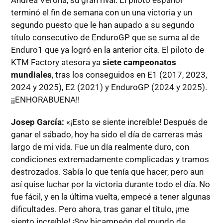
Andrea Verona, su gran rival. El piloto español
terminó el fin de semana con un una victoria y un
segundo puesto que le han aupado a su segundo
título consecutivo de EnduroGP que se suma al de
Enduro1 que ya logró en la anterior cita. El piloto de
KTM Factory atesora ya
siete campeonatos
mundiales
, tras los conseguidos en E1 (2017, 2023,
2024 y 2025), E2 (2021) y EnduroGP (2024 y 2025).
¡¡ENHORABUENA!!
Josep García:
«¡Esto se siente increíble! Después de
ganar el sábado, hoy ha sido el día de carreras más
largo de mi vida. Fue un día realmente duro, con
condiciones extremadamente complicadas y tramos
destrozados. Sabía lo que tenía que hacer, pero aun
así quise luchar por la victoria durante todo el día. No
fue fácil, y en la última vuelta, empecé a tener algunas
dificultades. Pero ahora, tras ganar el título, ¡me
siento increíble! ¡Soy bicampeón del mundo de