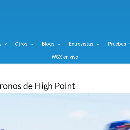
A
Otros
Blogs
Entrevistas
Pruebas
WSX en vivo
cronos de High Point