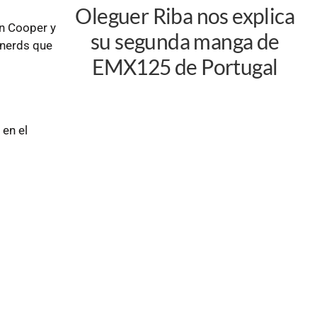
Oleguer Riba nos explica
in Cooper y
su segunda manga de
onerds que
EMX125 de Portugal
 en el