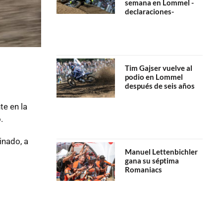
semana en Lommel -
declaraciones-
Tim Gajser vuelve al
podio en Lommel
después de seis años
te en la
.
inado, a
Manuel Lettenbichler
gana su séptima
Romaniacs