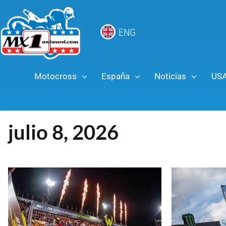
ENG
Motocross
España
Noticias
US
julio 8, 2026