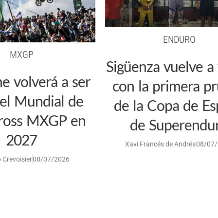
ENDURO
MXGP
Sigüenza vuelve a 
he volverá a ser
con la primera p
el Mundial de
de la Copa de E
ross MXGP en
de Superendu
2027
Xavi Francés de Andrés
08/07
 Crevoisier
08/07/2026