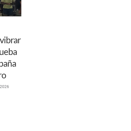
vibrar
rueba
spaña
ro
/2026