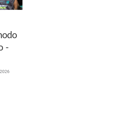
 modo
o -
/2026