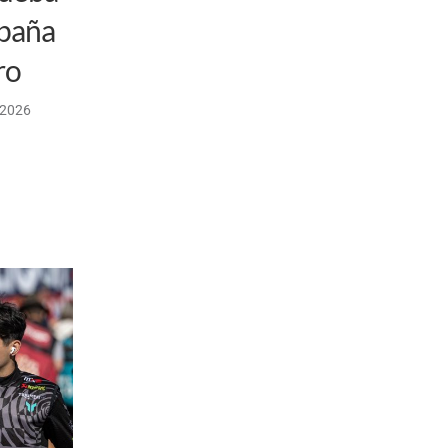
spaña
ro
/2026