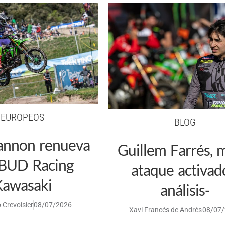
EUROPEOS
BLOG
annon renueva
Guillem Farrés,
 BUD Racing
ataque activad
Kawasaki
análisis-
 Crevoisier
08/07/2026
Xavi Francés de Andrés
08/07