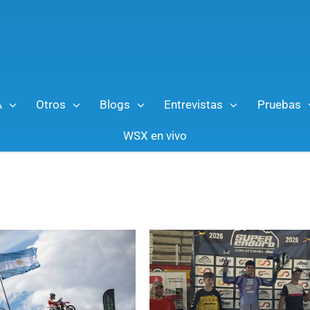
A
Otros
Blogs
Entrevistas
Pruebas
WSX en vivo