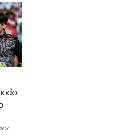
 modo
o -
/2026