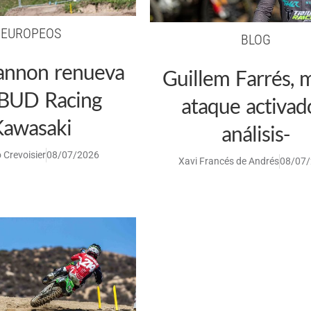
EUROPEOS
BLOG
annon renueva
Guillem Farrés,
 BUD Racing
ataque activad
Kawasaki
análisis-
 Crevoisier
08/07/2026
Xavi Francés de Andrés
08/07