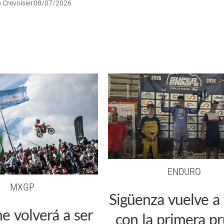
 Crevoisier
08/07/2026
ENDURO
MXGP
Sigüenza vuelve a 
he volverá a ser
con la primera p