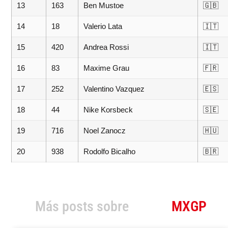
13
163
Ben Mustoe
🇬🇧
14
18
Valerio Lata
🇮🇹
15
420
Andrea Rossi
🇮🇹
16
83
Maxime Grau
🇫🇷
17
252
Valentino Vazquez
🇪🇸
18
44
Nike Korsbeck
🇸🇪
19
716
Noel Zanocz
🇭🇺
20
938
Rodolfo Bicalho
🇧🇷
Más posts sobre
MXGP