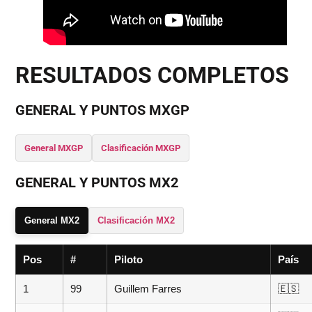
RESULTADOS COMPLETOS
GENERAL Y PUNTOS MXGP
General MXGP
Clasificación MXGP
GENERAL Y PUNTOS MX2
General MX2
Clasificación MX2
Pos
#
Piloto
País
1
99
Guillem Farres
🇪🇸