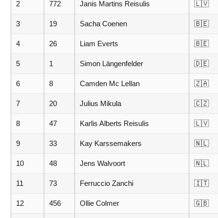
2
772
Janis Martins Reisulis
🇱🇻
3
19
Sacha Coenen
🇧🇪
4
26
Liam Everts
🇧🇪
5
1
Simon Längenfelder
🇩🇪
6
8
Camden Mc Lellan
🇿🇦
7
20
Julius Mikula
🇨🇿
8
47
Karlis Alberts Reisulis
🇱🇻
9
33
Kay Karssemakers
🇳🇱
10
48
Jens Walvoort
🇳🇱
11
73
Ferruccio Zanchi
🇮🇹
12
456
Ollie Colmer
🇬🇧