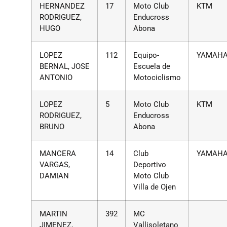
HERNANDEZ
17
Moto Club
KTM
RODRIGUEZ,
Enducross
HUGO
Abona
LOPEZ
112
Equipo-
YAMAH
BERNAL, JOSE
Escuela de
ANTONIO
Motociclismo
LOPEZ
5
Moto Club
KTM
RODRIGUEZ,
Enducross
BRUNO
Abona
MANCERA
14
Club
YAMAH
VARGAS,
Deportivo
DAMIAN
Moto Club
Villa de Ojen
MARTIN
392
MC
JIMENEZ,
Vallisoletano