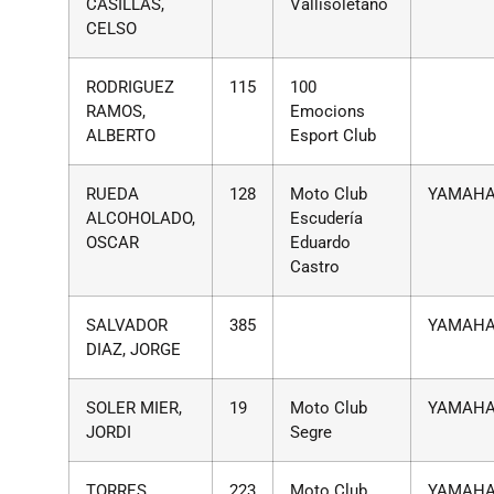
CASILLAS,
Vallisoletano
CELSO
RODRIGUEZ
115
100
RAMOS,
Emocions
ALBERTO
Esport Club
RUEDA
128
Moto Club
YAMAH
ALCOHOLADO,
Escudería
OSCAR
Eduardo
Castro
SALVADOR
385
YAMAH
DIAZ, JORGE
SOLER MIER,
19
Moto Club
YAMAH
JORDI
Segre
TORRES
223
Moto Club
YAMAH