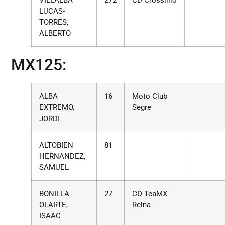
VILLALBA
272
CD Crosslillo
LUCAS-
TORRES,
ALBERTO
MX125:
ALBA
16
Moto Club
EXTREMO,
Segre
JORDI
ALTOBIEN
81
HERNANDEZ,
SAMUEL
BONILLA
27
CD TeaMX
OLARTE,
Reina
ISAAC