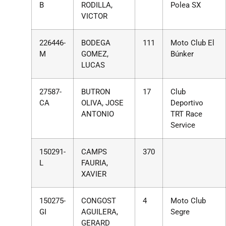
B
RODILLA,
Polea SX
VICTOR
226446-
BODEGA
111
Moto Club El
M
GOMEZ,
Búnker
LUCAS
27587-
BUTRON
17
Club
CA
OLIVA, JOSE
Deportivo
ANTONIO
TRT Race
Service
150291-
CAMPS
370
L
FAURIA,
XAVIER
150275-
CONGOST
4
Moto Club
GI
AGUILERA,
Segre
GERARD