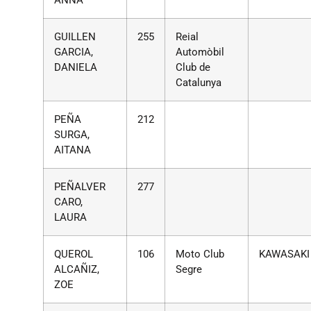
ANNA
GUILLEN
255
Reial
GARCIA,
Automòbil
DANIELA
Club de
Catalunya
PEÑA
212
SURGA,
AITANA
PEÑALVER
277
CARO,
LAURA
QUEROL
106
Moto Club
KAWASAKI
ALCAÑIZ,
Segre
ZOE