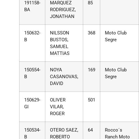
191158-
MARQUEZ
85
BA
RODRIGUEZ,
JONATHAN
150632-
NILSSON
368
Moto Club
B
BUSTOS,
Segre
SAMUEL
MATTIAS
150554-
NOYA
169
Moto Club
B
CASANOVAS,
Segre
DAVID
150629-
OLIVER
501
GI
VILAR,
ROGER
150534-
OTERO SAEZ,
64
Rocco´s
B
ROBERTO
Ranch Moto