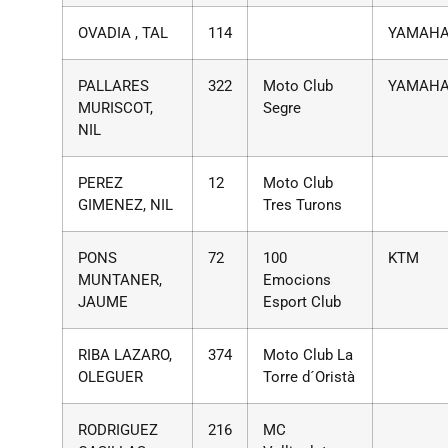
OVADIA , TAL
114
YAMAH
PALLARES
322
Moto Club
YAMAH
MURISCOT,
Segre
NIL
PEREZ
12
Moto Club
GIMENEZ, NIL
Tres Turons
PONS
72
100
KTM
MUNTANER,
Emocions
JAUME
Esport Club
RIBA LAZARO,
374
Moto Club La
OLEGUER
Torre d´Oristà
RODRIGUEZ
216
MC