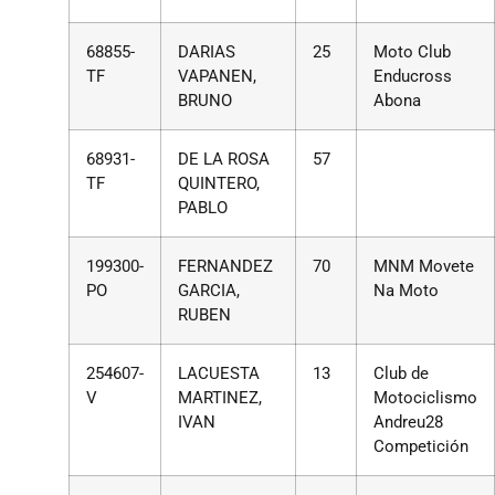
68855-
DARIAS
25
Moto Club
TF
VAPANEN,
Enducross
BRUNO
Abona
68931-
DE LA ROSA
57
TF
QUINTERO,
PABLO
199300-
FERNANDEZ
70
MNM Movete
PO
GARCIA,
Na Moto
RUBEN
254607-
LACUESTA
13
Club de
V
MARTINEZ,
Motociclismo
IVAN
Andreu28
Competición