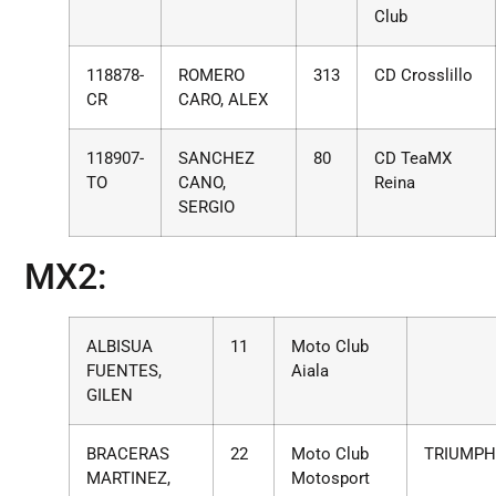
Club
118878-
ROMERO
313
CD Crosslillo
CR
CARO, ALEX
118907-
SANCHEZ
80
CD TeaMX
TO
CANO,
Reina
SERGIO
MX2:
ALBISUA
11
Moto Club
FUENTES,
Aiala
GILEN
BRACERAS
22
Moto Club
TRIUMP
MARTINEZ,
Motosport