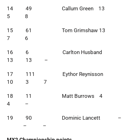
14 49 Callum Green 13
5 8
15 61 Tom Grimshaw 13
7 6
16 6 Carlton Husband
13 13 –
17 111 Eythor Reynisson
10 3 7
18 11 Matt Burrows 4
4 –
19 90 Dominic Lancett –
– –
MX2 Championship points