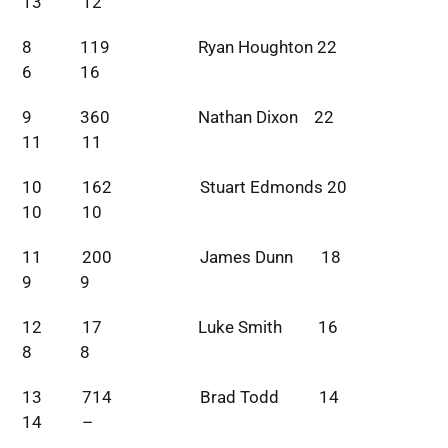
13 12
8 119 Ryan Houghton 22
6 16
9 360 Nathan Dixon 22
11 11
10 162 Stuart Edmonds 20
10 10
11 200 James Dunn 18
9 9
12 17 Luke Smith 16
8 8
13 714 Brad Todd 14
14 –