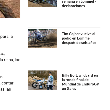
semana en Lommel -
declaraciones-
Tim Gajser vuelve al
para la
podio en Lommel
después de seis años
c.,
 reina, los
Billy Bolt, wildcard en
an
la ronda final del
 contar
Mundial de EnduroGP
en Gales
as las