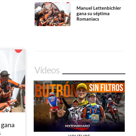
Manuel Lettenbichler
gana su séptima
Romaniacs
Vídeos
 gana
s