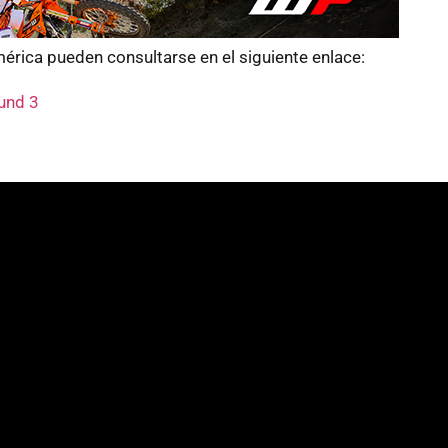
rica pueden consultarse en el siguiente enlace:
und 3