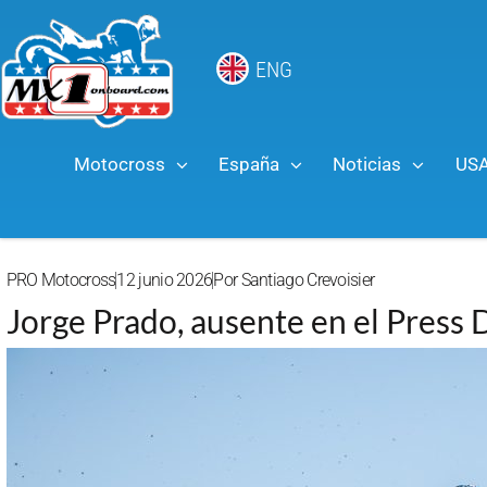
ENG
Motocross
España
Noticias
US
PRO Motocross
12 junio 2026
Por
Santiago Crevoisier
Jorge Prado, ausente en el Press