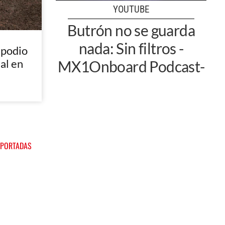
YOUTUBE
Butrón no se guarda
nada: Sin filtros -
 podio
nal en
MX1Onboard Podcast-
 PORTADAS