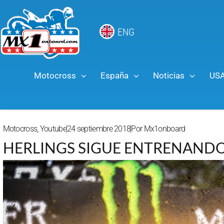
ENG
Motocross
España
Noticias
US
Motocross
,
Youtube
24 septiembre 2018
Por
Mx1onboard
HERLINGS SIGUE ENTRENAND