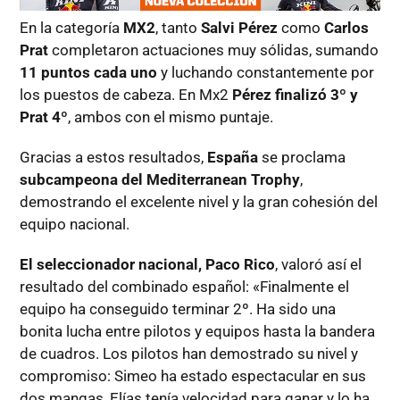
En la categoría
MX2
, tanto
Salvi Pérez
como
Carlos
Prat
completaron actuaciones muy sólidas, sumando
11 puntos cada uno
y luchando constantemente por
los puestos de cabeza. En Mx2
Pérez finalizó 3º y
Prat 4º
, ambos con el mismo puntaje.
Gracias a estos resultados,
España
se proclama
subcampeona del Mediterranean Trophy
,
demostrando el excelente nivel y la gran cohesión del
equipo nacional.
El seleccionador nacional, Paco Rico
, valoró así el
resultado del combinado español: «Finalmente el
equipo ha conseguido terminar 2º. Ha sido una
bonita lucha entre pilotos y equipos hasta la bandera
de cuadros. Los pilotos han demostrado su nivel y
compromiso: Simeo ha estado espectacular en sus
dos mangas, Elías tenía velocidad para ganar y lo ha