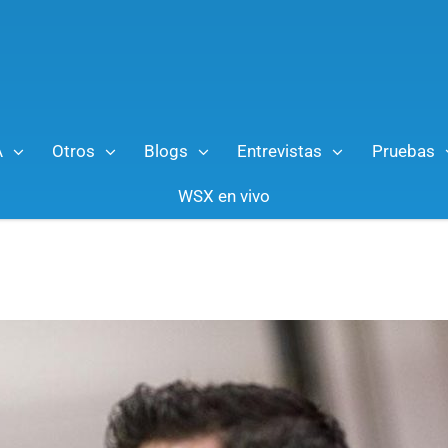
A
Otros
Blogs
Entrevistas
Pruebas
WSX en vivo