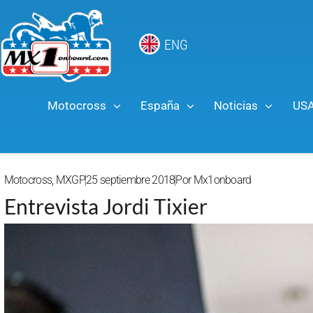
ENG
Motocross
España
Noticias
US
Motocross
,
MXGP
25 septiembre 2018
Por
Mx1onboard
Entrevista Jordi Tixier