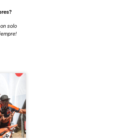
bres?
on solo
siempre!