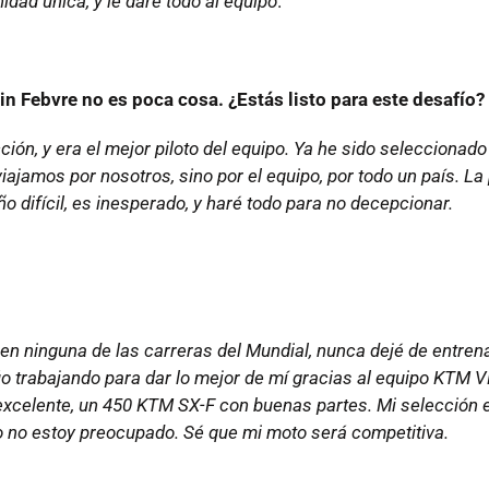
idad única, y le daré todo al equipo
.
n Febvre no es poca cosa. ¿Estás listo para este desafío?
ión, y era el mejor piloto del equipo. Ya he sido seleccionado
 viajamos por nosotros, sino por el equipo, por todo un país. La
 difícil, es inesperado, y haré todo para no decepcionar.
n ninguna de las carreras del Mundial, nunca dejé de entrena
úo trabajando para dar lo mejor de mí gracias al equipo KTM V
 excelente, un 450 KTM SX-F con buenas partes. Mi selección
ero no estoy preocupado. Sé que mi moto será competitiva.