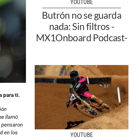
YOUTUBE
Butrón no se guarda
nada: Sin filtros -
MX1Onboard Podcast-
 para ti.
ión
me llamó
s pensaron
d en los
YOUTUBE