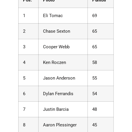
Pos.
Piloto
Puntos
1
Eli Tomac
69
2
Chase Sexton
65
3
Cooper Webb
65
4
Ken Roczen
58
5
Jason Anderson
55
6
Dylan Ferrandis
54
7
Justin Barcia
48
8
Aaron Plessinger
45