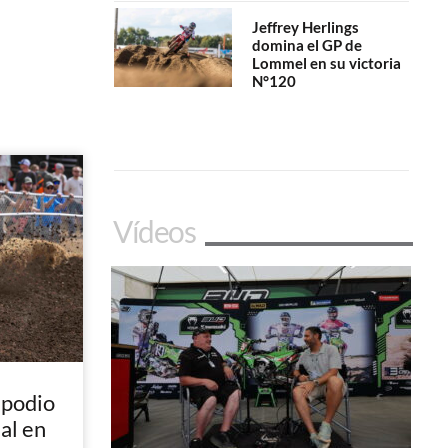
Jeffrey Herlings
domina el GP de
Lommel en su victoria
N°120
Vídeos
 podio
nal en