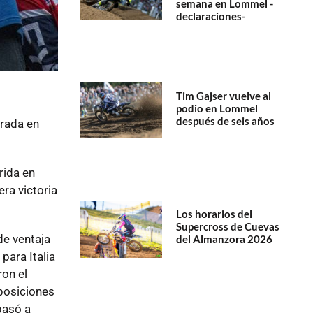
semana en Lommel -
declaraciones-
Tim Gajser vuelve al
podio en Lommel
después de seis años
brada en
rida en
ra victoria
Los horarios del
Supercross de Cuevas
de ventaja
del Almanzora 2026
para Italia
ron el
posiciones
pasó a