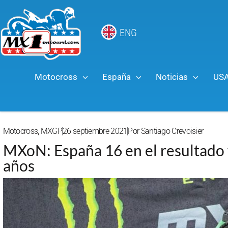
ENG
Motocross
España
Noticias
US
Motocross
,
MXGP
26 septiembre 2021
Por
Santiago Crevoisier
MXoN: España 16 en el resultado fi
años