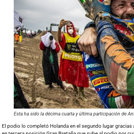
Esta ha sido la décima cuarta y última participación de A
El podio lo completó Holanda en el segundo lugar gracias 
en tercera posición Gran Bretaña que sube al podio por c