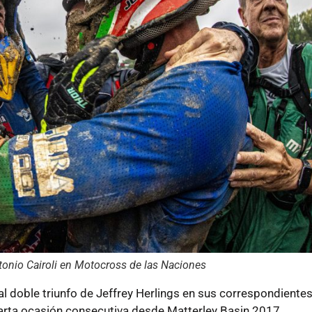
ntonio Cairoli en Motocross de las Naciones
al doble triunfo de Jeffrey Herlings en sus correspondiente
uarta ocasión consecutiva desde Matterley Basin 2017.