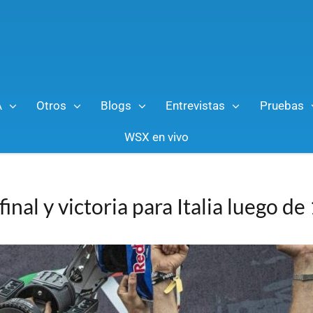
A
Otros
Blogs
Entrevistas
Pruebas
WSX en vivo
nal y victoria para Italia luego de