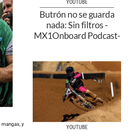
YOUTUBE
Butrón no se guarda
nada: Sin filtros -
MX1Onboard Podcast-
s mangas, y
YOUTUBE