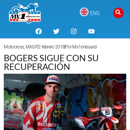
ENG
Motocross
,
MXGP
2 febrero 2018
Por
Mx1onboard
BOGERS SIGUE CON SU
RECUPERACIÓN