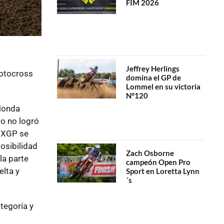
FIM 2026
Jeffrey Herlings
Motocross
domina el GP de
Lommel en su victoria
N°120
 Honda
ro no logró
 MXGP se
osibilidad
Zach Osborne
la parte
campeón Open Pro
elta y
Sport en Loretta Lynn
´s
ategoría y