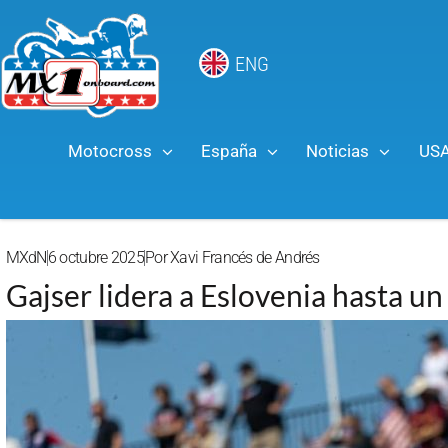
ENG
Motocross
España
Noticias
US
MXdN
6 octubre 2025
Por
Xavi Francés de Andrés
Gajser lidera a Eslovenia hasta un