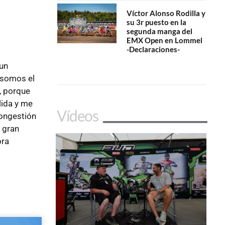
Víctor Alonso Rodilla y
su 3r puesto en la
segunda manga del
EMX Open en Lommel
-Declaraciones-
un
a somos el
, porque
lida y me
Vídeos
congestión
a gran
ora