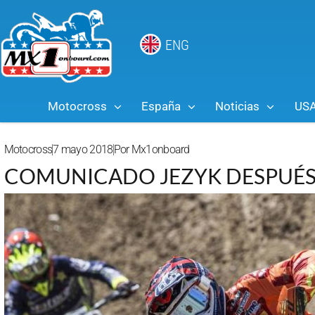
ENG
Motocross
España
Noticias
US
Motocross
7 mayo 2018
Por
Mx1onboard
COMUNICADO JEZYK DESPUÉS