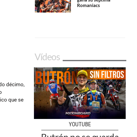
Romaniacs
Vídeos
ido décimo,
o
ico que se
YOUTUBE
Butrón no se guarda