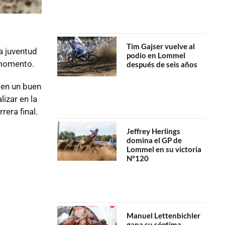
Tim Gajser vuelve al
a juventud
podio en Lommel
 momento.
después de seis años
 en un buen
izar en la
rera final.
Jeffrey Herlings
domina el GP de
Lommel en su victoria
N°120
Manuel Lettenbichler
gana su séptima