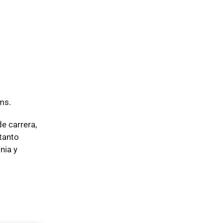
ms.
e carrera,
tanto
nia y