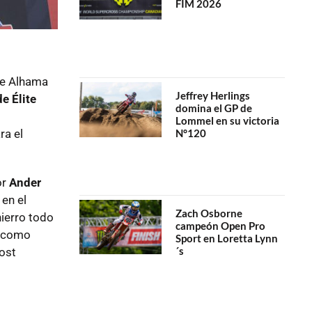
FIM 2026
 de Alhama
Jeffrey Herlings
e Élite
domina el GP de
Lommel en su victoria
ra el
N°120
or
Ander
en el
Zach Osborne
ierro todo
campeón Open Pro
a como
Sport en Loretta Lynn
´s
ost