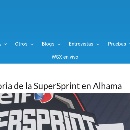
A
Otros
Blogs
Entrevistas
Pruebas
WSX en vivo
oria de la SuperSprint en Alhama