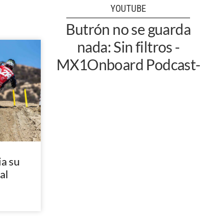
YOUTUBE
Butrón no se guarda
nada: Sin filtros -
MX1Onboard Podcast-
a su
al