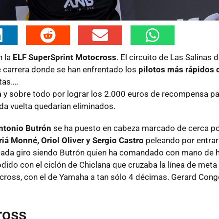
n la
ELF SuperSprint Motocross
. El circuito de Las Salinas
te carrera donde se han enfrentado los
pilotos más rápidos d
tas….
y sobre todo por lograr los 2.000 euros de recompensa pa
da vuelta quedarían eliminados.
ntonio Butrón
se ha puesto en cabeza marcado de cerca p
iá Monné, Oriol Oliver y Sergio Castro
peleando por entrar 
n cada giro siendo Butrón quien ha comandado con mano de h
dido con el ciclón de Chiclana que cruzaba la línea de met
ocross, con el de Yamaha a tan sólo 4 décimas. Gerard Cong
ross