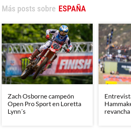
Más posts sobre
ESPAÑA
Zach Osborne campeón
Entrevist
Open Pro Sport en Loretta
Hammaker
Lynn´s
revancha