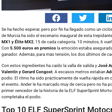
Se ha hecho esperar, pero por fin ha llegado como un cicló
de Murcia ha sido el escenario inaugural de esta trepidan
MX1 y Élite MX2
, 15 de cada categoría. 10 minutos, 6 vuel
Con
5.500 euros en premios
la emoción estaba asegurada 
ganador. Además, para más tensión, los dos últimos de ca
Con estos ingredientes ha caído la valla de salida y
José A
Valentín y Gerard Congost
. A escasos metros estaban
Adr
podio. El ritmo ha sido prácticamente de vuelta rápida e
el evento. Ander le ha marcado muy de cerca pero no ha po
primer vencedor de la historia de la ELF SuperSprint Mort
completaba el podio.
Top 10 ELF SuperSprint Motoc