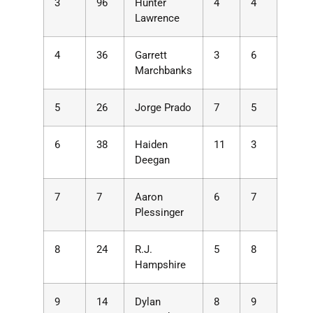
3
96
Hunter
4
4
Lawrence
4
36
Garrett
3
6
Marchbanks
5
26
Jorge Prado
7
5
6
38
Haiden
11
3
Deegan
7
7
Aaron
6
7
Plessinger
8
24
R.J.
5
8
Hampshire
9
14
Dylan
8
9