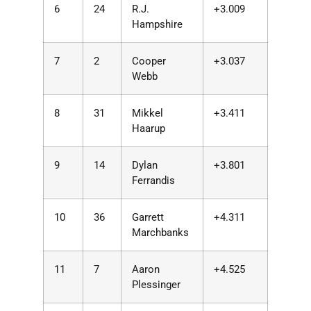
6
24
R.J.
+3.009
Hampshire
7
2
Cooper
+3.037
Webb
8
31
Mikkel
+3.411
Haarup
9
14
Dylan
+3.801
Ferrandis
10
36
Garrett
+4.311
Marchbanks
11
7
Aaron
+4.525
Plessinger