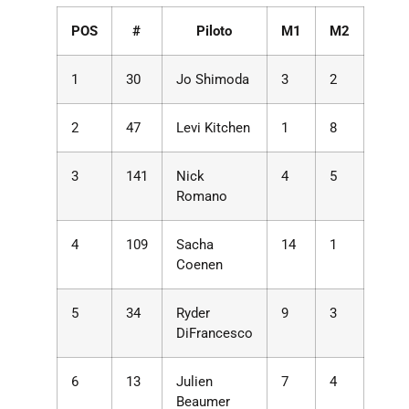
POS
#
Piloto
M1
M2
1
30
Jo Shimoda
3
2
2
47
Levi Kitchen
1
8
3
141
Nick
4
5
Romano
4
109
Sacha
14
1
Coenen
5
34
Ryder
9
3
DiFrancesco
6
13
Julien
7
4
Beaumer