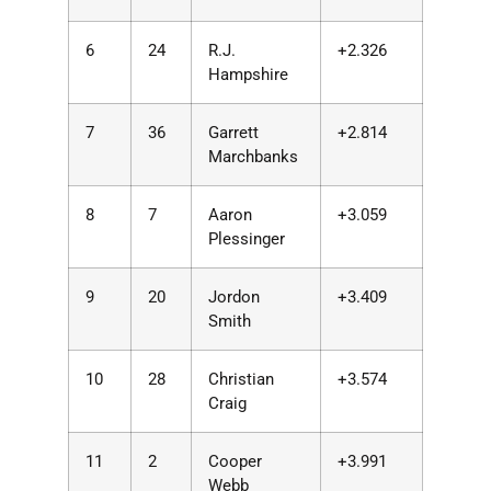
6
24
R.J.
+2.326
Hampshire
7
36
Garrett
+2.814
Marchbanks
8
7
Aaron
+3.059
Plessinger
9
20
Jordon
+3.409
Smith
10
28
Christian
+3.574
Craig
11
2
Cooper
+3.991
Webb