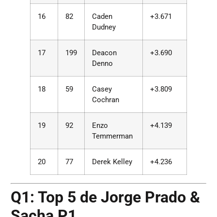
16
82
Caden
+3.671
Dudney
17
199
Deacon
+3.690
Denno
18
59
Casey
+3.809
Cochran
19
92
Enzo
+4.139
Temmerman
20
77
Derek Kelley
+4.236
Q1: Top 5 de Jorge Prado &
Sacha P1