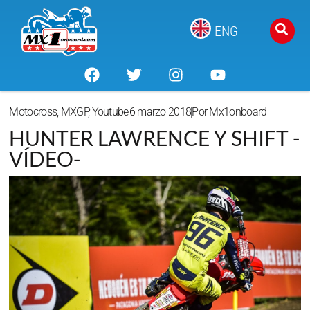
ENG
Motocross
,
MXGP
,
Youtube
6 marzo 2018
Por
Mx1onboard
HUNTER LAWRENCE Y SHIFT -
VÍDEO-