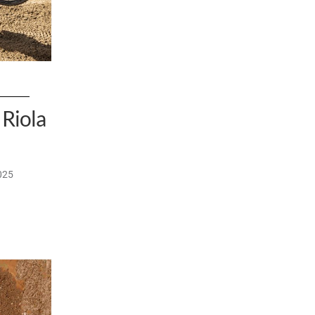
Riola
025