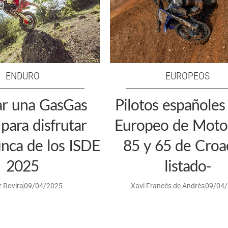
ENDURO
EUROPEOS
ar una GasGas
Pilotos españoles
para disfrutar
Europeo de Moto
nca de los ISDE
85 y 65 de Croac
2025
listado-
 Rovira
09/04/2025
Xavi Francés de Andrés
09/04