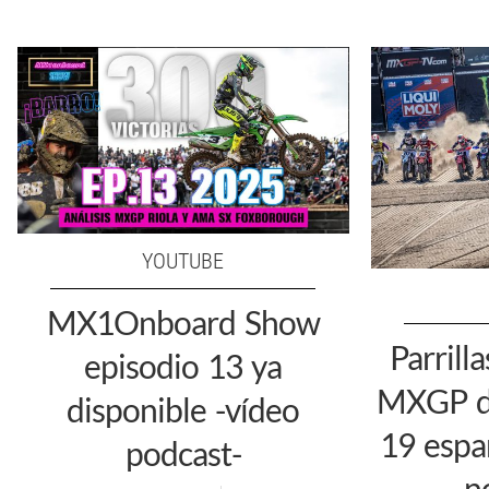
YOUTUBE
MX1Onboard Show
Parrilla
episodio 13 ya
MXGP de
disponible -vídeo
19 espa
podcast-
n