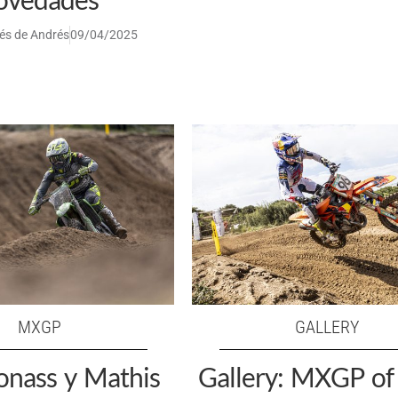
és de Andrés
09/04/2025
MXGP
GALLERY
onass y Mathis
Gallery: MXGP of 