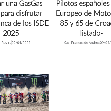
ar una GasGas
Pilotos españoles
para disfrutar
Europeo de Moto
nca de los ISDE
85 y 65 de Croac
2025
listado-
 Rovira
09/04/2025
Xavi Francés de Andrés
09/04