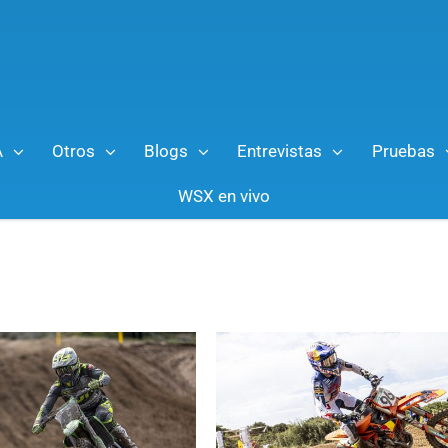
A
Otros
Blogs
Entrevistas
Pruebas
WSX en vivo